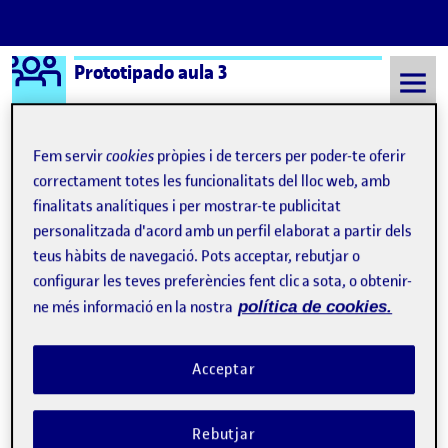
Logo Ágora
Prototipado aula 3
Saltar al contingut
Fem servir
cookies
pròpies i de tercers per poder-te oferir
correctament totes les funcionalitats del lloc web, amb
Semestre 20211 - Aula 3
Irene Rodriguez Rodriguez 1209480
finalitats analítiques i per mostrar-te publicitat
personalitzada d'acord amb un perfil elaborat a partir dels
Irene Rodriguez
teus hàbits de navegació. Pots acceptar, rebutjar o
Rodriguez 1209480
configurar les teves preferències fent clic a sota, o obtenir-
ne més informació en la nostra
política de cookies.
PEC 1- Deconstrucción de una interfaz gráfica
Publicat per
Acceptar
Publicat per
Irene Rodriguez Rodriguez 1209480
Visibilitat:
Data de publicació
20 octubre, 2021 3:12 pm
el PEC 1- Deconstrucción de una interf
Públic
-
20 Oct. 2021
-
comentari
Rebutjar