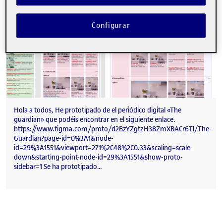
Configurar
Hola a todos, He prototipado de el periódico digital «The
guardian» que podéis encontrar en el siguiente enlace.
https://www.figma.com/proto/d2BzYZgtzH38ZmXBACr6Tl/The-
Guardian?page-id=0%3A1&node-
id=29%3A1551&viewport=271%2C48%2C0.33&scaling=scale-
down&starting-point-node-id=29%3A1551&show-proto-
sidebar=1 Se ha prototipado…